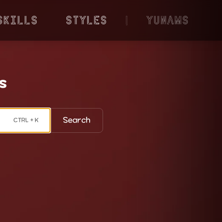
Skills
Styles
|
YunaMS
s
Search
CTRL + K