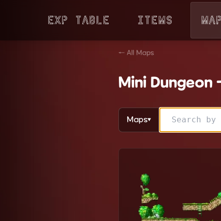
Exp Table
Items
Ma
← All Maps
Mini Dungeon 
Maps
▼