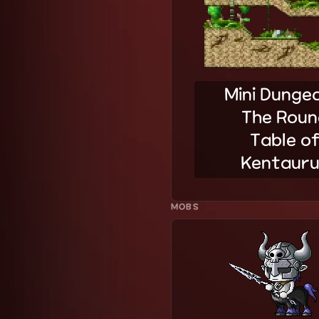
Mini Dunge
The Roun
Table o
Kentaur
MOBS