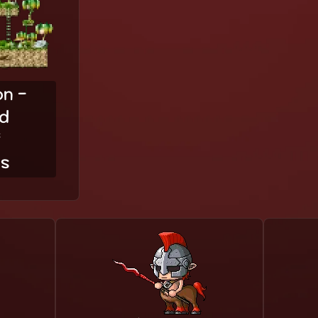
on -
d
f
us